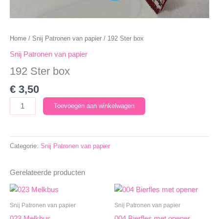
Home
/
Snij Patronen van papier
/ 192 Ster box
Snij Patronen van papier
192 Ster box
€
3,50
192
Toevoegen aan winkelwagen
Ster
box
aantal
Categorie:
Snij Patronen van papier
Gerelateerde producten
Snij Patronen van papier
Snij Patronen van papier
023 Melkbus
004 Bierfles met opener