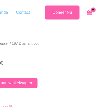
enda
Contact
Doneer Nu
papier
/ 197 Diamant pot
t
 aan winkelwagen
n papier