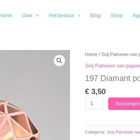
Home
Over
Het bestuur
Blog
Shop
Ag
Home
/
Snij Patronen van 
Snij Patronen van papier
197 Diamant po
€
3,50
197
Toevoegen
Diamant
pot
aantal
Categorie:
Snij Patronen va