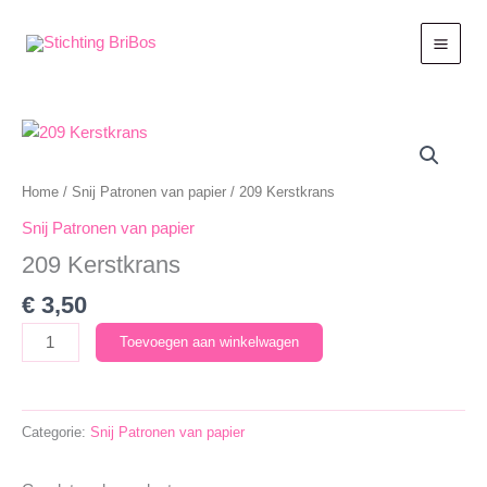
Ga
naar
de
inhoud
Home
/
Snij Patronen van papier
/ 209 Kerstkrans
Snij Patronen van papier
209 Kerstkrans
€
3,50
209
Toevoegen aan winkelwagen
Kerstkrans
aantal
Categorie:
Snij Patronen van papier