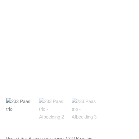
Home
/
Snij Patronen van papier
/ 233 Paas trio