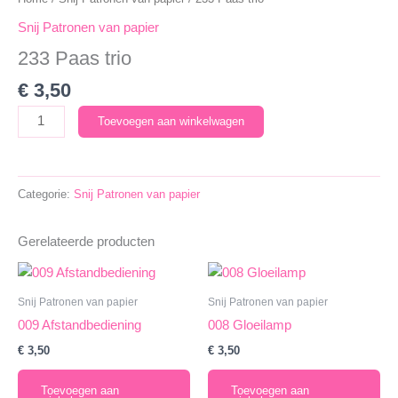
Snij Patronen van papier
233 Paas trio
€
3,50
233
Toevoegen aan winkelwagen
Paas
trio
aantal
Categorie:
Snij Patronen van papier
Gerelateerde producten
Snij Patronen van papier
Snij Patronen van papier
009 Afstandbediening
008 Gloeilamp
€
3,50
€
3,50
Toevoegen aan
Toevoegen aan