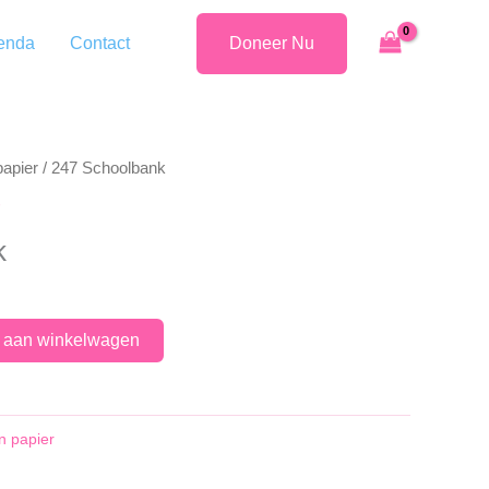
enda
Contact
Doneer Nu
papier
/ 247 Schoolbank
k
 aan winkelwagen
n papier