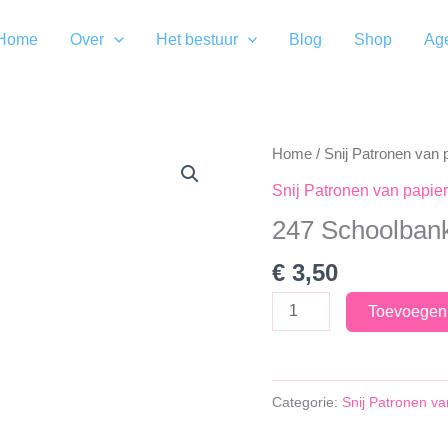
Home
Over
Het bestuur
Blog
Shop
Ag
Home
/
Snij Patronen van 
Snij Patronen van papier
247 Schoolban
€
3,50
247
Toevoegen
Schoolbank
aantal
Categorie:
Snij Patronen va