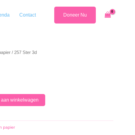
enda
Contact
Doneer Nu
papier
/ 257 Ster 3d
 aan winkelwagen
n papier