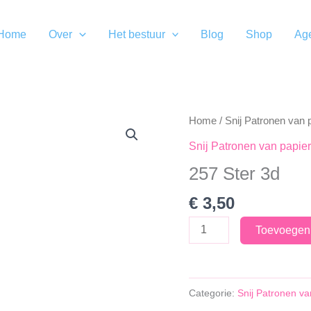
Home
Over
Het bestuur
Blog
Shop
Ag
Home
/
Snij Patronen van 
Snij Patronen van papier
257 Ster 3d
€
3,50
257
Toevoegen
Ster
3d
aantal
Categorie:
Snij Patronen va