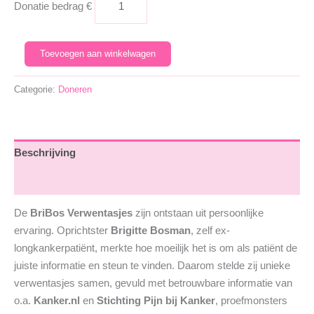
Donatie bedrag
€
Doneer
Toevoegen aan winkelwagen
Nu
aantal
Categorie:
Doneren
Beschrijving
Beoordelingen (0)
De
BriBos Verwentasjes
zijn ontstaan uit persoonlijke
ervaring. Oprichtster
Brigitte Bosman
, zelf ex-
longkankerpatiënt, merkte hoe moeilijk het is om als patiënt de
juiste informatie en steun te vinden. Daarom stelde zij unieke
verwentasjes samen, gevuld met betrouwbare informatie van
o.a.
Kanker.nl
en
Stichting Pijn bij Kanker
, proefmonsters