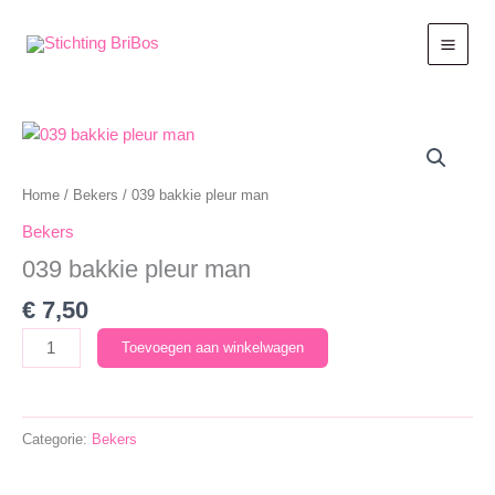
Ga
naar
de
inhoud
Home
/
Bekers
/ 039 bakkie pleur man
Bekers
039 bakkie pleur man
€
7,50
039
Toevoegen aan winkelwagen
bakkie
pleur
man
Categorie:
Bekers
aantal