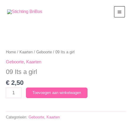
Ga
naar
de
inhoud
Home
/
Kaarten
/
Geboorte
/ 09 Its a girl
Geboorte
,
Kaarten
09 Its a girl
€
2,50
09
Toevoegen aan winkelwagen
Its
a
girl
Categorieën:
Geboorte
,
Kaarten
aantal